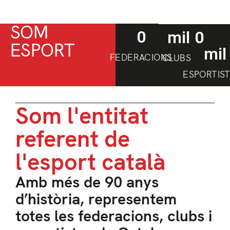
SOM
0
 mil
0
ESPORT
mil
FEDERACIONS
CLUBS
ESPORTIS
Som l'entitat
referent de
l'esport català
Amb més de 90 anys
d’història, representem
totes les federacions, clubs i